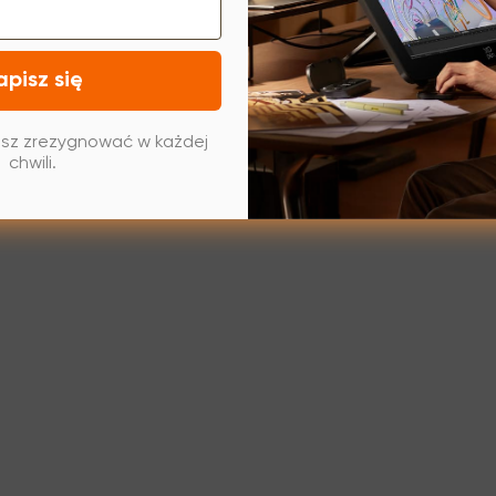
apisz się
sz zrezygnować w każdej
chwili.