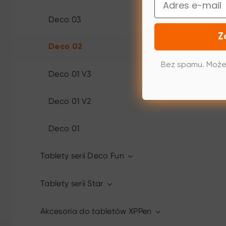
Deco 03
Z
Deco 02
Bez spamu. Może
Deco 01 V3
Deco 01 V2
Deco 01
Tablety serii Deco Fun
Tablety serii Star
Akcesoria do tabletów XPPen