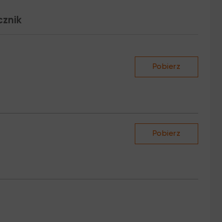
Samouczki rysunkowe
cznik
Pobierz
Pobierz