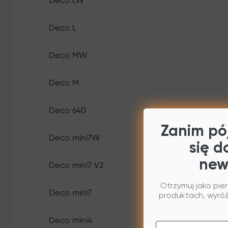
Deco LW
Deco L
Deco MW
Deco M
Deco 640
Zanim pój
Deco mini7W
się d
new
Deco mini7 V2
Otrzymuj jako pie
Deco mini7
produktach, wyróżn
Deco mini4
Email