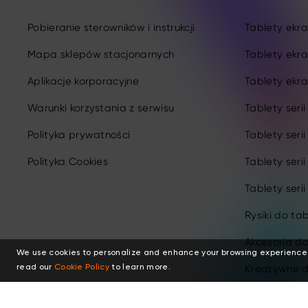
Pobieranie sterowników i instrukcji
Tablety ekran
Mapa sklepów stacjonarnych
Tablety ekra
Aplikacje korporacyjne
Tablety ekra
Warunki korzystania z serwisu
Tablety seri
Polityka prywatności
Tablety seri
Polityka Cookies
Tablety seri
Tablety serii
Rysiki do ta
Akcesoria d
We use cookies to personalize and enhance your browsing experience
Kreatywne d
read our
Cookie Policy
to learn more.