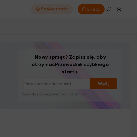
Sklepy
Społeczność
Nowy sprzęt? Zapisz się, aby
otrzymaćPrzewodnik szybkiego
startu.
Rezygnacja z subskrypcji: jednym kliknięciem
Wyślij
Samouczki rysunkowe
Porady i rozwiązywanie problemów
Nowe produkty i oferty
Historie artystów i inspiracja
1–2 e-maile/miesiąc, bez spamu
Twój e-mail jest używany wyłącznie do wysyłki
żądanych treści
Rezygnacja z subskrypcji: jednym kliknięciem