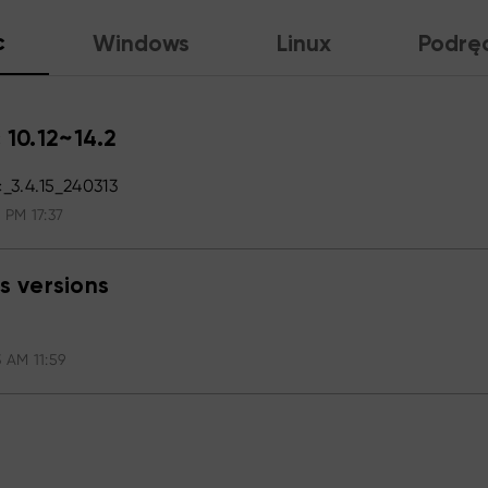
c
Windows
Linux
Podrę
 10.12~14.2
3.4.15_240313
 PM 17:37
s versions
 AM 11:59