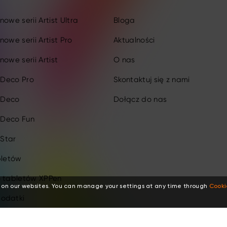
owe serii Artist Ultra
Bloga
nowe serii Artist Pro
Aktualności
nowe serii Artist
O nas
i Deco Pro
Skontaktuj się z nami
i Deco
Dołącz do nas
i Deco Fun
 Star
bletów
o tabletów XPPen
 on our websites. You can manage your settings at any time through
Cooki
odatki