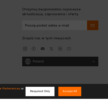
Otrzymuj bezpośrednio najnowsze
aktualizacje, zaproszenia i oferty.
Znajdź nas w tych miejscach
Poland
e Preferences
or
Required Only
Accept All