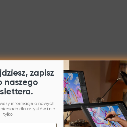
dziesz, zapisz
o naszego
slettera.
rwszy informacje o nowych
ieniach dla artystów i nie
tylko.