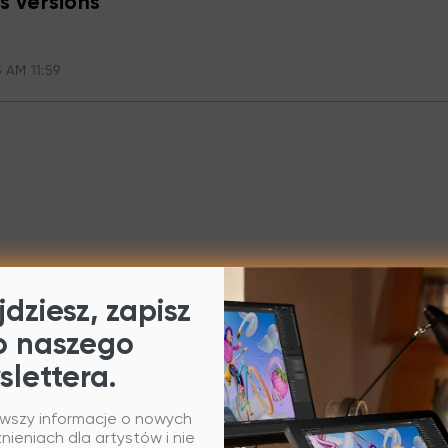
s versions
 AM 11:59
dziesz, zapisz
o naszego
slettera.
rwszy informacje o nowych
ieniach dla artystów i nie