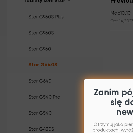
Previou
Tablety serii Star
Mac10.10
Star G960S Plus
Oct 14,2023
Star G960S
Star G960
Star G640S
Star G640
Zanim pój
Star G540 Pro
się d
new
Star G540
Otrzymuj jako pie
Star G430S
produktach, wyróżn