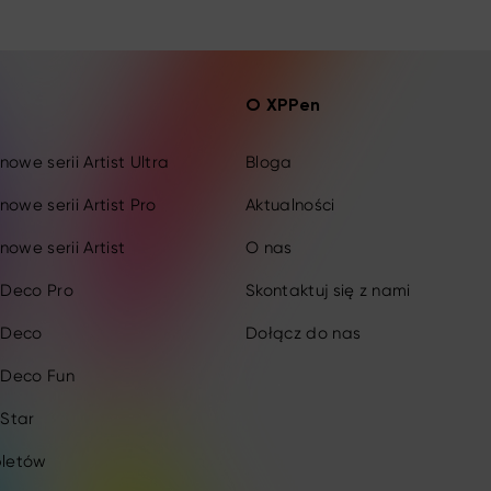
O XPPen
owe serii Artist Ultra
Bloga
nowe serii Artist Pro
Aktualności
nowe serii Artist
O nas
i Deco Pro
Skontaktuj się z nami
i Deco
Dołącz do nas
i Deco Fun
 Star
bletów