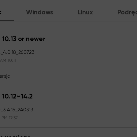
c
Windows
Linux
Podrę
 10.13 or newer
_4.0.18_260723
 AM 10:11
ersja
 10.12~14.2
3.4.15_240313
 PM 17:37