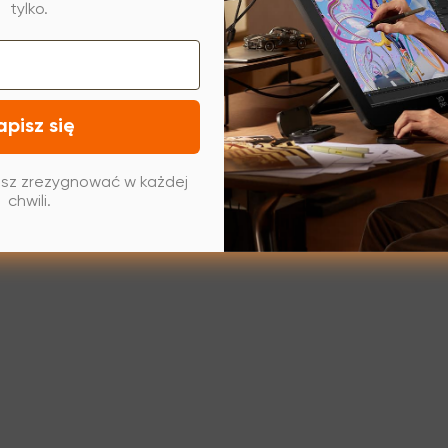
tylko.
apisz się
sz zrezygnować w każdej
chwili.