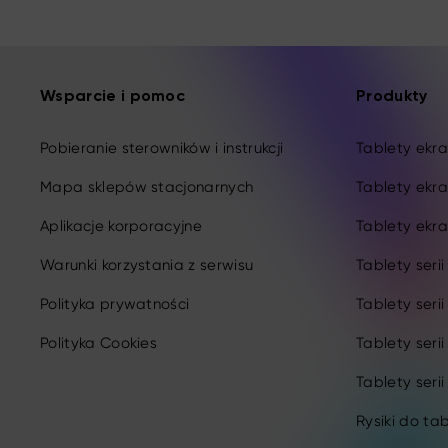
Wsparcie i pomoc
Produkty
Pobieranie sterowników i instrukcji
Tablety ekran
Mapa sklepów stacjonarnych
Tablety ekra
Aplikacje korporacyjne
Tablety ekra
Warunki korzystania z serwisu
Tablety seri
Polityka prywatności
Tablety seri
Polityka Cookies
Tablety seri
Tablety serii
Rysiki do ta