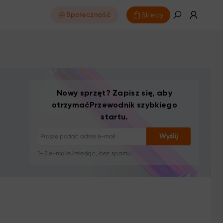
Sklepy
Społeczność
Rezygnacja z subskrypcji: jednym kliknięciem
Nowy sprzęt? Zapisz się, aby
Samouczki rysunkowe
otrzymaćPrzewodnik szybkiego
Porady i rozwiązywanie problemów
startu.
Nowe produkty i oferty
Historie artystów i inspiracja
Wyślij
1–2 e-maile/miesiąc, bez spamu
Twój e-mail jest używany wyłącznie do wysyłki
żądanych treści
Rezygnacja z subskrypcji: jednym kliknięciem
Samouczki rysunkowe