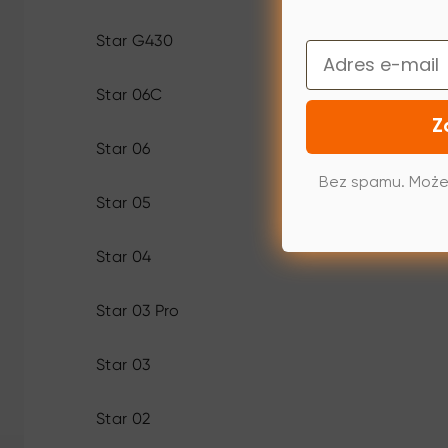
Star G430
Email
Star 06C
Z
Star 06
Bez spamu. Może
Star 05
Star 04
Star 03 Pro
Star 03
Star 02