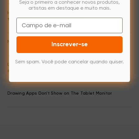
Seja o primeiro a conhecer novos produtos,
artistas em destaque e muito mais.
How to switch between a drawing display and drawing
tablet for Artist Pro 14 &16（Gen 2）
Email
No display or black screen on a drawing display.
Inscrever-se
Sem spam. Você pode cancelar quando quiser.
Line latency/Brush Lag during drawing with the
software.
Drawing Apps Don't Show on The Tablet Monitor