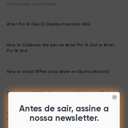
9 resultados encontrados
Artist Pro 16 (Gen2) Display Interativo FAQ
How to Calibrate the pen on Artist Pro 14 2nd or Artist
Pro 16 2nd
How to install XPPen Linux driver on Ubuntu (64 bits)
How to install XPPen Driver on macOS Ventura (13.x)
Antes de sair, assine a
Adjusting the color temperature and color space with
nossa newsletter.
Drawing display.