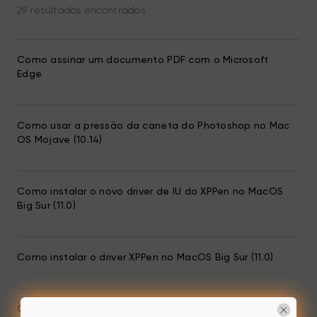
29 resultados encontrados
Como assinar um documento PDF com o Microsoft
Edge
Como usar a pressão da caneta do Photoshop no Mac
OS Mojave (10.14)
Como instalar o novo driver de IU do XPPen no MacOS
Big Sur (11.0)
Como instalar o driver XPPen no MacOS Big Sur (11.0)
Como resolver que não consigo adicionar arquivos no