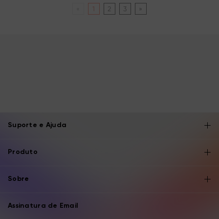
«
1
2
3
»
Suporte e Ajuda
Produto
Sobre
Assinatura de Email