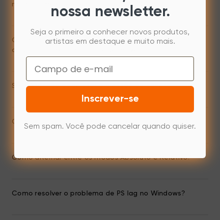
monitoramento de entrada do Mac 10.15
nossa newsletter.
Seja o primeiro a conhecer novos produtos,
Quando o Star se conecta ao computador, mas o
artistas em destaque e muito mais.
cursor da caneta não pode se mover
Email
Série Star não pode usar a pressão da caneta
Inscrever-se
Como instalar o driver XPPen Linux no Ubuntu 16.10?
Sem spam. Você pode cancelar quando quiser.
Como alternar entre os modos Absoluto e Relativo?
Como resolver o problema de PS lag no Windows?