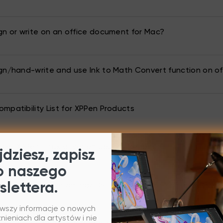
gn or write on an office document for Mac?
gn/hand-write and use Ink to Math Convert function on of
mpatibility List for XPPen Products
tall XPPen Linux driver on Ubuntu (64 bits)
dziesz, zapisz
o naszego
slettera.
tall XPPen Driver on macOS Big Sur (11.x) or Monterey (12.x)
rwszy informacje o nowych
ieniach dla artystów i nie