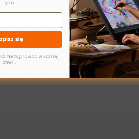
ncy/Brush Lag during drawing with the software.
tylko.
e WPS Office to sign or hand-write on a PDF document.
apisz się
gn a PDF document on Windows with Microsoft Edge
sz zrezygnować w każdej
chwili.
stall XPPen Driver on macOS Ventura (13.x)