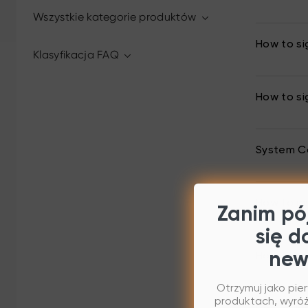
Wszystkie kategorie produktów
How to si
Klasyfikacja FAQ
How to si
System Co
How to ins
Zanim pój
się d
new
How to ins
Otrzymuj jako pie
produktach, wyróżn