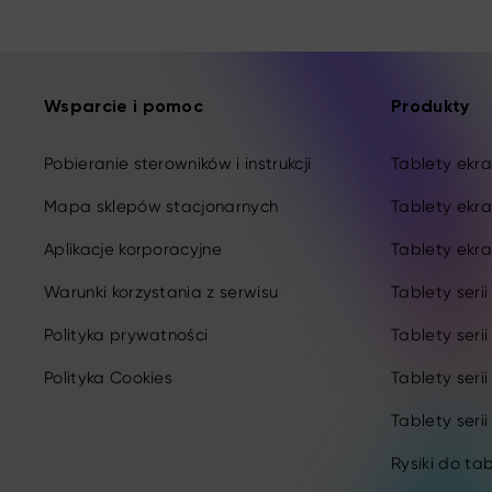
Wsparcie i pomoc
Produkty
Pobieranie sterowników i instrukcji
Tablety ekran
Mapa sklepów stacjonarnych
Tablety ekra
Aplikacje korporacyjne
Tablety ekra
Warunki korzystania z serwisu
Tablety seri
Polityka prywatności
Tablety seri
Polityka Cookies
Tablety seri
Tablety serii
Rysiki do ta