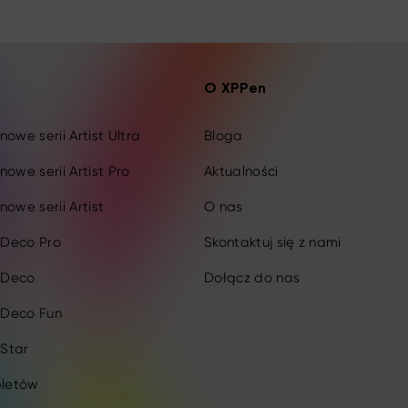
O XPPen
owe serii Artist Ultra
Bloga
nowe serii Artist Pro
Aktualności
nowe serii Artist
O nas
i Deco Pro
Skontaktuj się z nami
i Deco
Dołącz do nas
i Deco Fun
 Star
bletów