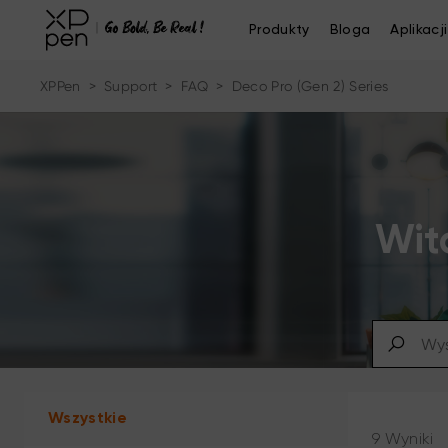
Produkty
Bloga
Aplikacji
XPPen
>
Support
>
FAQ
>
Deco Pro (Gen 2) Series
Wit
Wszystkie
9 Wyniki