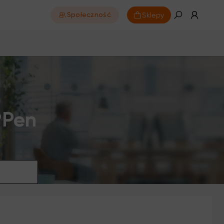
Sklepy
Społeczność
PPen