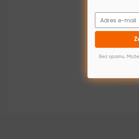
Line late
Email
How to us
Z
How to si
Bez spamu. Może
How to in