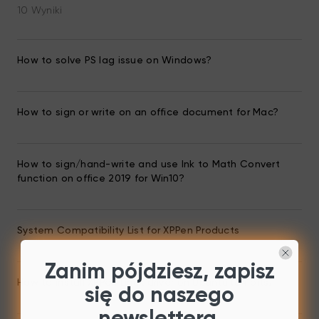
10 Wyniki
How to solve PS lag issue on Windows?
How to sign or write on an office document for Mac?
How to sign/hand-write and use Ink to Math Convert
function on office 2019 for Win10?
System Compatibility List for XPPen Products
Zanim pójdziesz, zapisz
How to install XPPen Linux driver on Ubuntu (64 bits)
się do naszego