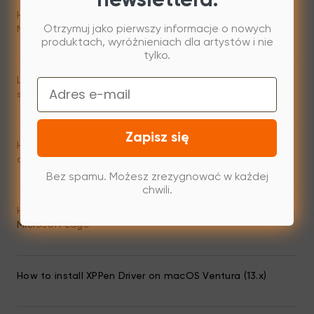
newslettera.
How to install XPPen Driver on macOS Big Sur (11.x) or
Otrzymuj jako pierwszy informacje o nowych
Monterey (12.x)
produktach, wyróżnieniach dla artystów i nie
tylko.
Line latency/Brush Lag during drawing with the
Email
software.
Zapisz się
How to use WPS Office to sign or hand-write on a PDF
document.
Bez spamu. Możesz zrezygnować w każdej
chwili.
How to sign a PDF document on Windows with
Microsoft Edge
How to install XPPen Driver on macOS Ventura (13.x)