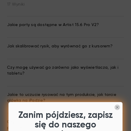
17 Wyniki
Jakie porty są dostępne w Artist 15.6 Pro V2?
Jak skalibrować rysik, aby wyrównać go z kursorem?
Czy mogę używać go zarówno jako wyświetlacza, jak i
tabletu?
Jakie to uczucie rysować na tym produkcie, jak tarcie
ołówka na iPadzie?
Zanim pójdziesz, zapisz
Czy produkt jest wyposażony w folię
się do naszego
przeciwodblaskową？