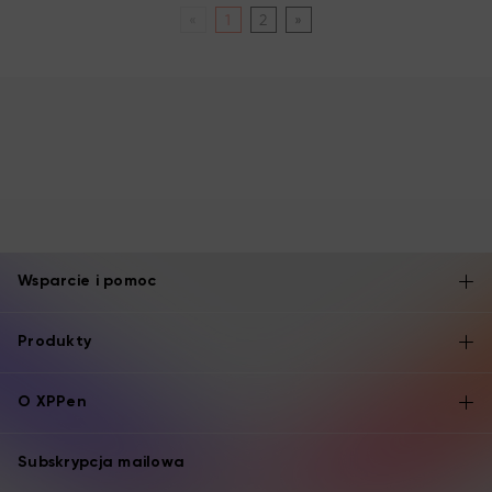
«
1
2
»
Wsparcie i pomoc
Produkty
O XPPen
Subskrypcja mailowa