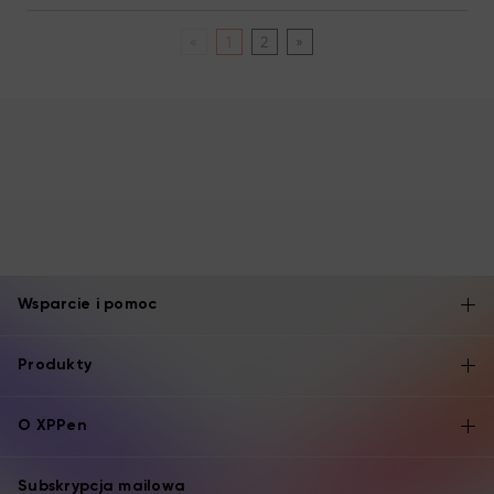
«
1
2
»
Wsparcie i pomoc
Produkty
O XPPen
Subskrypcja mailowa