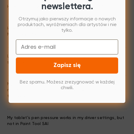
newslettera.
How to install XPPen Linux driver on Ubuntu (64 bits)
Otrzymuj jako pierwszy informacje o nowych
produktach, wyróżnieniach dla artystów i nie
How to install XPPen Driver on macOS Big Sur (11.x) or
tylko.
Monterey (12.x)
Email
Line latency/Brush Lag during drawing with the
software.
Zapisz się
Bez spamu. Możesz zrezygnować w każdej
My tablet won’t work with Paint Tool SAI; the cursor will
chwili.
not move at all. Other creative software does not have
this issue.
My tablet’s pen pressure works in my driver settings, but
not in Paint Tool SAI