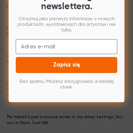
newslettera.
How to install XPPen Linux driver on Ubuntu (64 bits)
Otrzymuj jako pierwszy informacje o nowych
produktach, wyróżnieniach dla artystów i nie
How to install XPPen Driver on macOS Big Sur (11.x) or
tylko.
Monterey (12.x)
Email
Line latency/Brush Lag during drawing with the
software.
Zapisz się
Bez spamu. Możesz zrezygnować w każdej
My tablet won’t work with Paint Tool SAI; the cursor will
chwili.
not move at all. Other creative software does not have
this issue.
My tablet’s pen pressure works in my driver settings, but
not in Paint Tool SAI