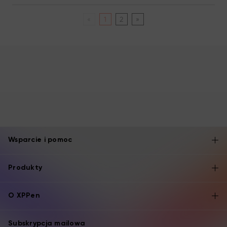
«
1
2
»
Wsparcie i pomoc
Produkty
O XPPen
Subskrypcja mailowa